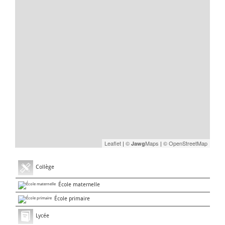
Leaflet
|
©
Maps
|
© OpenStreetMap
Jawg
Collège
École maternelle
École primaire
Lycée