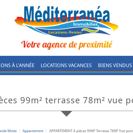
IONS À L'ANNÉE
LOCATIONS VACANCES
BIENS VENDUS
ièces 99m² terrasse 78m² vue p
rande Motte
Appartement
APPARTEMENT 4 pièces 99M² Terrasse 78M² Vue port 