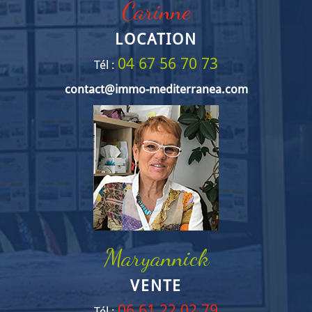
Carinne
LOCATION
04 67 56 70 73
Tél :
contact@immo-mediterranea.com
Maryannick
VENTE
06 61 22 02 79
Tél :