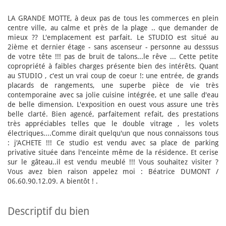
LA GRANDE MOTTE, à deux pas de tous les commerces en plein
centre ville, au calme et près de la plage .. que demander de
mieux ?? L'emplacement est parfait. Le STUDIO est situé au
2ième et dernier étage - sans ascenseur - personne au desssus
de votre tête !!! pas de bruit de talons...le rêve ... Cette petite
copropriété à faibles charges présente bien des intérêts. Quant
au STUDIO , c'est un vrai coup de coeur !: une entrée, de grands
placards de rangements, une superbe pièce de vie très
contemporaine avec sa jolie cuisine intégrée, et une salle d'eau
de belle dimension. L'exposition en ouest vous assure une très
belle clarté. Bien agencé, parfaitement refait, des prestations
très appréciables telles que le double vitrage , les volets
électriques....Comme dirait quelqu'un que nous connaissons tous
: j'ACHETE !!! Ce studio est vendu avec sa place de parking
privative située dans l'enceinte même de la résidence. Et cerise
sur le gâteau..il est vendu meublé !!! Vous souhaitez visiter ?
Vous avez bien raison appelez moi : Béatrice DUMONT /
06.60.90.12.09. A bientôt ! .
descriptif du bien