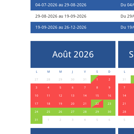
04-07-2026 au 29-08-2026
Du 04/
29-08-2026 au 19-09-2026
Du 29/
19-09-2026 au 26-12-2026
Du 19/
Août 2026
S
L
M
M
J
V
S
D
L
27
28
29
30
31
1
2
31
3
4
5
6
7
8
9
7
10
11
12
13
14
15
16
14
17
18
19
20
21
22
23
21
24
25
26
27
28
29
30
28
31
1
2
3
4
5
6
5