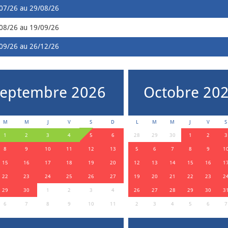
07/26 au 29/08/26
08/26 au 19/09/26
09/26 au 26/12/26
eptembre 2026
Octobre 20
M
M
J
V
S
D
L
M
M
J
V
S
1
2
3
4
5
6
28
29
30
1
2
3
8
9
10
11
12
13
5
6
7
8
9
1
15
16
17
18
19
20
12
13
14
15
16
1
22
23
24
25
26
27
19
20
21
22
23
2
29
30
1
2
3
4
26
27
28
29
30
3
6
7
8
9
10
11
2
3
4
5
6
7