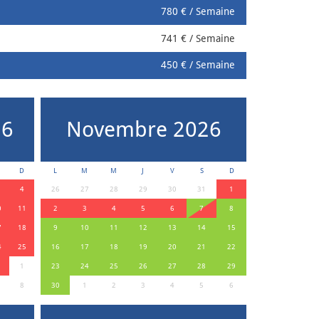
780 € / Semaine
741 € / Semaine
450 € / Semaine
26
Novembre 2026
D
L
M
M
J
V
S
D
4
26
27
28
29
30
31
1
0
11
2
3
4
5
6
7
8
7
18
9
10
11
12
13
14
15
4
25
16
17
18
19
20
21
22
1
1
23
24
25
26
27
28
29
8
30
1
2
3
4
5
6