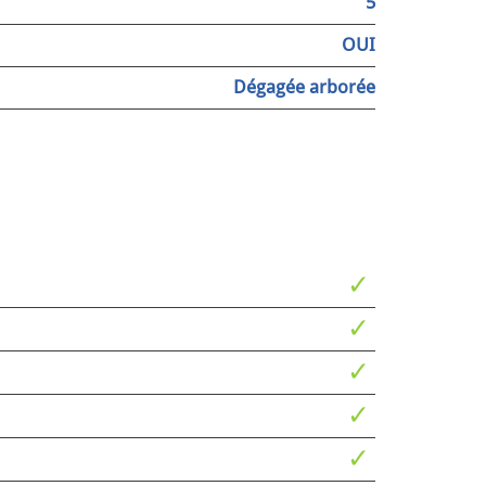
5
OUI
Dégagée arborée
✓
✓
✓
✓
✓