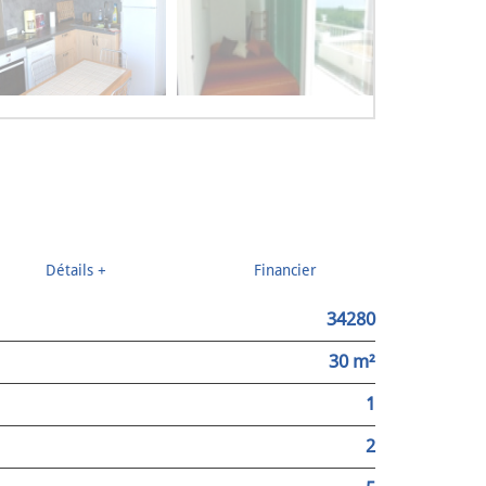
Détails +
Financier
34280
30 m²
1
2