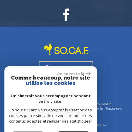
Espace propriétaire
On en reste là
Comme beaucoup, notre site
utilise les cookies
On aimerait vous accompagner pendant
votre visite.
© 2026 | Tous droits réservés | Traduction powered by Google
Plan du site
-
Mentions légales
-
Nos honoraires
-
Liens
-
Admin
-
Toutes nos
En poursuivant, vous acceptez l'utilisation des
annonces
cookies par ce site, afin de vous proposer des
contenus adaptés et réaliser des statistiques !
Site internet compatible multi-supports,
un seul site adaptable à tous les types d'écrans.